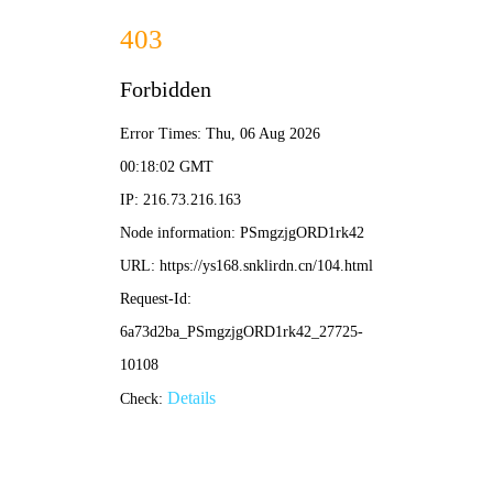
⚡ 酷客影院
酷炫视界 · 客享精彩
酷客首页
热映榜
经典库
酷荐片单
追剧日历
‹
›
⚡ 深渊代码
科幻悬疑 · 高能反转
⚡ 极速交锋
动作犯罪 · 街头飙战
⚡ 长安十二时辰·秘
古装谍战 · 国风美学
⚡ 心动便利店
浪漫爱情 · 治愈爆笑
⚡ 热血创造营
综艺选秀 · 神仙舞台