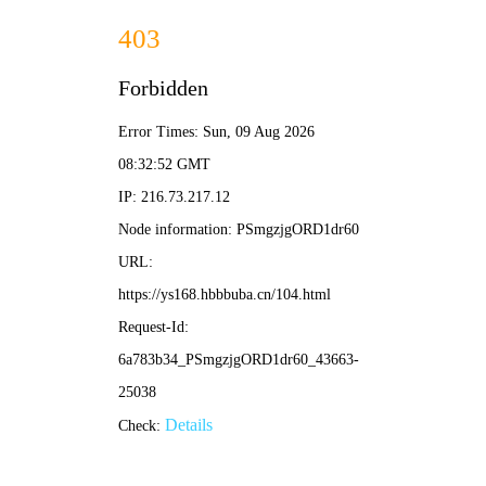
⚡ 酷客影院
酷炫视界 · 客享精彩
酷客首页
热映榜
经典库
酷荐片单
追剧日历
‹
›
⚡ 深渊代码
科幻悬疑 · 高能反转
⚡ 极速交锋
动作犯罪 · 街头飙战
⚡ 长安十二时辰·秘
古装谍战 · 国风美学
⚡ 心动便利店
浪漫爱情 · 治愈爆笑
⚡ 热血创造营
综艺选秀 · 神仙舞台